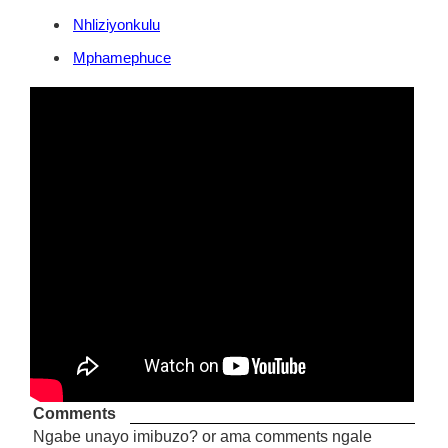
Nhliziyonkulu
Mphamephuce
Comments
Ngabe unayo imibuzo? or ama comments ngale