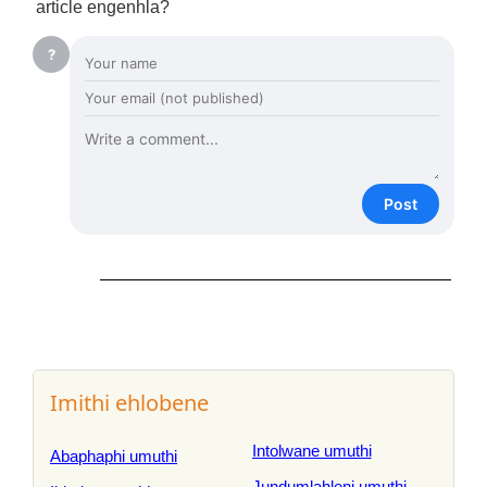
article engenhla?
?
Post
Imithi ehlobene
Intolwane umuthi
Abaphaphi umuthi
Jundumlahleni umuthi