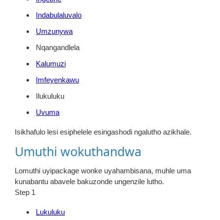
Indabulaluvalo
Umzunywa
Nqangandlela
Kalumuzi
Imfeyenkawu
Ilukuluku
Uvuma
Isikhafulo lesi esiphelele esingashodi ngalutho azikhale.
Umuthi wokuthandwa
Lomuthi uyipackage wonke uyahambisana, muhle uma
kunabantu abavele bakuzonde ungenzile lutho.
Step 1
Lukuluku