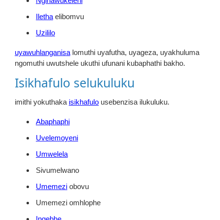
Ngihawukeleni
Iletha
elibomvu
Uzililo
uyawuhlanganisa
lomuthi uyafutha, uyageza, uyakhuluma
ngomuthi uwutshele ukuthi ufunani kubaphathi bakho.
Isikhafulo selukuluku
imithi yokuthaka
isikhafulo
usebenzisa ilukuluku.
Abaphaphi
Uvelemoyeni
Umwelela
Sivumelwano
Umemezi
obovu
Umemezi omhlophe
Ingebhe