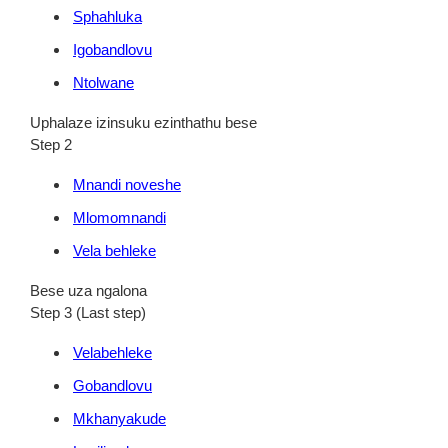
Sphahluka
Igobandlovu
Ntolwane
Uphalaze izinsuku ezinthathu bese
Step 2
Mnandi noveshe
Mlomomnandi
Vela behleke
Bese uza ngalona
Step 3 (Last step)
Velabehleke
Gobandlovu
Mkhanyakude