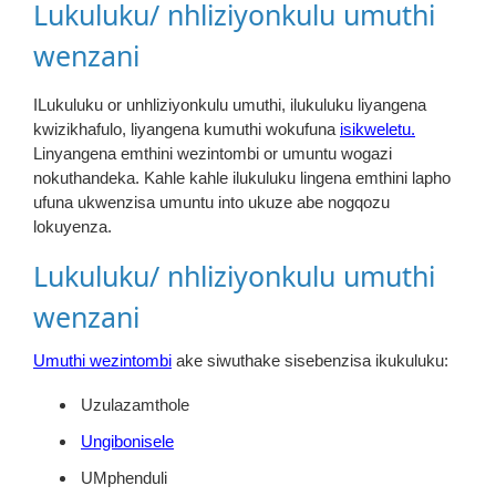
Lukuluku/ nhliziyonkulu umuthi
wenzani
ILukuluku or unhliziyonkulu umuthi, ilukuluku liyangena
kwizikhafulo, liyangena kumuthi wokufuna
isikweletu.
Linyangena emthini wezintombi or umuntu wogazi
nokuthandeka. Kahle kahle ilukuluku lingena emthini lapho
ufuna ukwenzisa umuntu into ukuze abe nogqozu
lokuyenza.
Lukuluku/ nhliziyonkulu umuthi
wenzani
Umuthi wezintombi
ake siwuthake sisebenzisa ikukuluku:
Uzulazamthole
Ungibonisele
UMphenduli