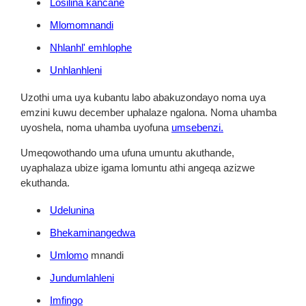
Losilina kancane
Mlomomnandi
Nhlanhl' emhlophe
Unhlanhleni
Uzothi uma uya kubantu labo abakuzondayo noma uya
emzini kuwu december uphalaze ngalona. Noma uhamba
uyoshela, noma uhamba uyofuna
umsebenzi.
Umeqowothando uma ufuna umuntu akuthande,
uyaphalaza ubize igama lomuntu athi angeqa azizwe
ekuthanda.
Udelunina
Bhekaminangedwa
Umlomo
mnandi
Jundumlahleni
Imfingo