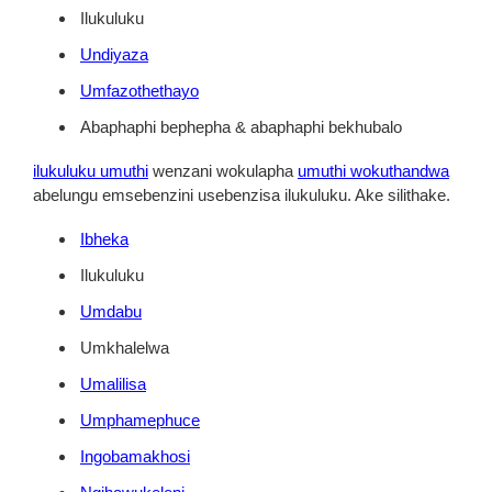
Ilukuluku
Undiyaza
Umfazothethayo
Abaphaphi bephepha & abaphaphi bekhubalo
ilukuluku umuthi
wenzani wokulapha
umuthi wokuthandwa
abelungu emsebenzini usebenzisa ilukuluku. Ake silithake.
Ibheka
Ilukuluku
Umdabu
Umkhalelwa
Umalilisa
Umphamephuce
Ingobamakhosi