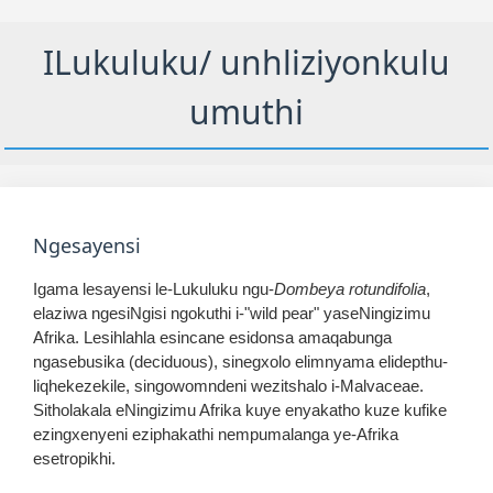
ILukuluku/ unhliziyonkulu
umuthi
Ngesayensi
Igama lesayensi le-Lukuluku ngu-
Dombeya rotundifolia
,
elaziwa ngesiNgisi ngokuthi i-"wild pear" yaseNingizimu
Afrika. Lesihlahla esincane esidonsa amaqabunga
ngasebusika (deciduous), sinegxolo elimnyama elidepthu-
liqhekezekile, singowomndeni wezitshalo i-Malvaceae.
Sitholakala eNingizimu Afrika kuye enyakatho kuze kufike
ezingxenyeni eziphakathi nempumalanga ye-Afrika
esetropikhi.