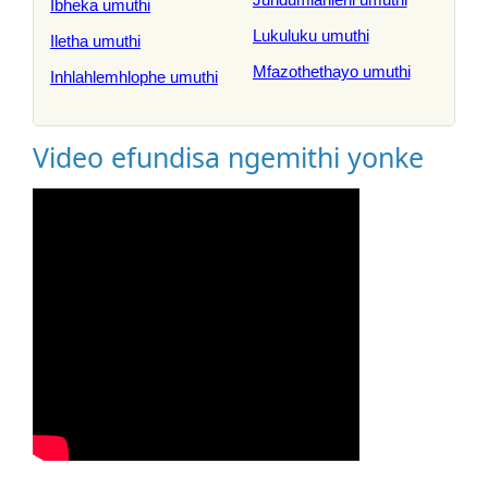
Ibheka umuthi
Lukuluku umuthi
Iletha umuthi
Mfazothethayo umuthi
Inhlahlemhlophe umuthi
Video efundisa ngemithi yonke