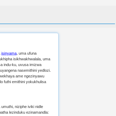
a
isinyama
, uma ufuna
ukhipha isikhwakhwalala, uma
sa indu-ku, uvusa imizwa
yangena nasemithini yedlozi.
 wekhaya ame ngezinyawu
futhi emithini yokukhulisa
uthi, niziphe iviki nidle
atha lezinduku ezinamandla: