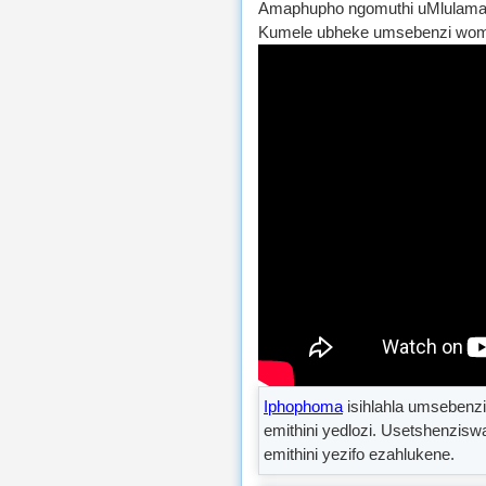
Amaphupho ngomuthi uMlulama,
Kumele ubheke umsebenzi womut
Iphophoma
isihlahla umsebenz
emithini yedlozi. Usetshenzis
emithini yezifo ezahlukene.