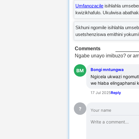
Umfanozacile
isihlahla umsebe
kwizikhafulo. Ukulwisa abathak
Skhuni ngomile isihlahla umse
usetshenziswa emithini yokum
Comments
Ngabe unayo imibuzo? or am
Bongi mntungwa
BM
Ngicela ukwazi ngomuth
we hlaba elingaphansi 
17 Jul 2025
Reply
?