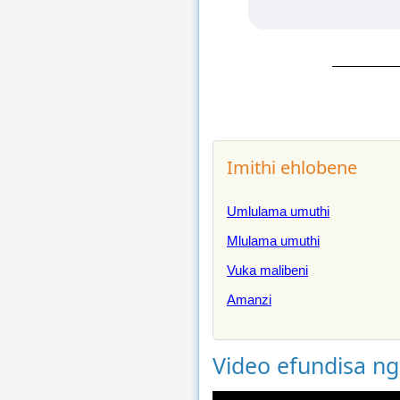
Imithi ehlobene
Umlulama umuthi
Mlulama umuthi
Vuka malibeni
Amanzi
Video efundisa n