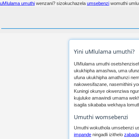
uMlulama umuthi
wenzani? sizokuchazela
umsebenzi
womuthi umlul
Yini uMlulama umuthi?
UMlulama umuthi osetshenzisel
ukukhipha amashwa, uma ufuna 
ufuna ukukhipha amathunzi nemi
nakowesifazane, nasemithini y
Kuningi okunye okwenziwa ngu
kujuluke amawindi umama wekhay
isagila sikababa wekhaya lomuth
Umuthi womsebenzi
Umuthi wokuthola umsebenzi use
impande
ningadli izithelo
zabada