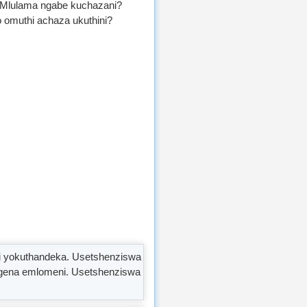
Mlulama ngabe kuchazani?
 omuthi achaza ukuthini?
ni yokuthandeka. Usetshenziswa
gena emlomeni. Usetshenziswa