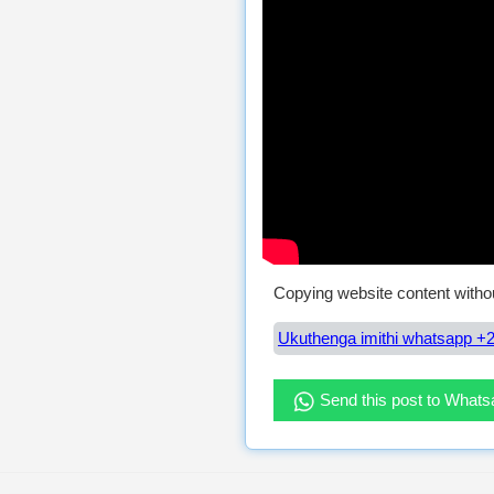
Copying website content withou
Ukuthenga imithi whatsapp +2
Send this post to What