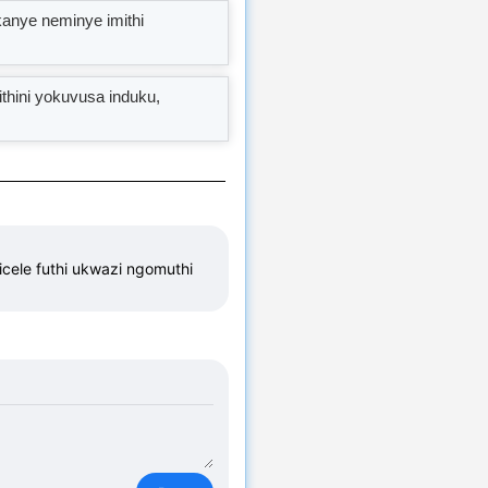
kanye neminye imithi
thini yokuvusa induku,
ele futhi ukwazi ngomuthi 