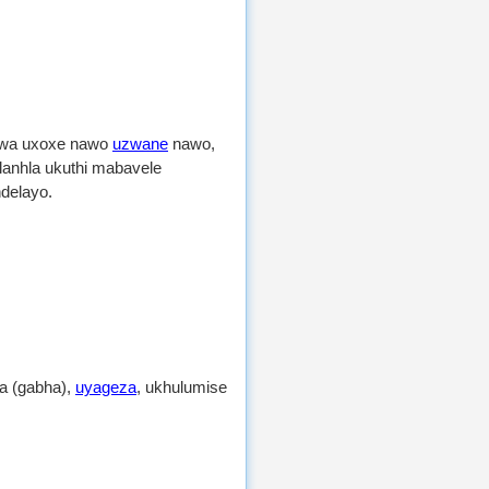
iswa uxoxe nawo
uzwane
nawo,
lanhla ukuthi mabavele
ndelayo.
a (gabha),
uyageza
, ukhulumise