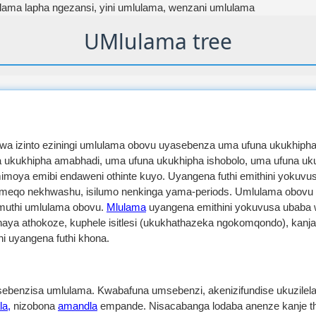
ama lapha ngezansi, yini umlulama, wenzani umlulama
UMlulama tree
wa izinto eziningi umlulama obovu uyasebenza uma ufuna ukukhiph
ukukhipha amabhadi, uma ufuna ukukhipha ishobolo, uma ufuna uk
moya emibi endaweni othinte kuyo. Uyangena futhi emithini yokuvu
omeqo nekhwashu, isilumo nenkinga yama-periods. Umlulama obovu u
muthi umlulama obovu.
Mlulama
uyangena emithini yokuvusa ubaba
a athokoze, kuphele isitlesi (ukukhathazeka ngokomqondo), kanjalo 
i uyangena futhi khona.
benzisa umlulama. Kwabafuna umsebenzi, akenizifundise ukuzilela um
la,
nizobona
amandla
empande. Nisacabanga lodaba anenze kanje th