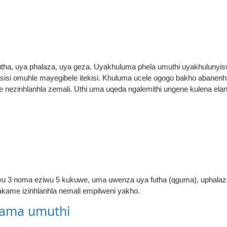
 futha, uya phalaza, uya geza. Uyakhuluma phela umuthi uyakhuluny
sisi omuhle mayegibele itekisi. Khuluma ucele ogogo bakho abanenh
e nezinhlanhla zemali. Uthi uma uqeda ngalemithi ungene kulena ela
wu 3 noma eziwu 5 kukuwe, uma uwenza uya futha (qguma), uphalaz
kame izinhlanhla nemali empilweni yakho.
ama umuthi