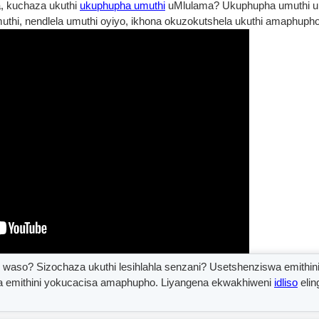
 kuchaza ukuthi
ukuphupha umuthi
uMlulama? Ukuphupha umuthi u
hi, nendlela umuthi oyiyo, ikhona okuzokutshela ukuthi amaphupho
i waso? Sizochaza ukuthi lesihlahla senzani? Usetshenziswa emithi
wa emithini yokucacisa amaphupho. Liyangena ekwakhiweni
idliso
elin