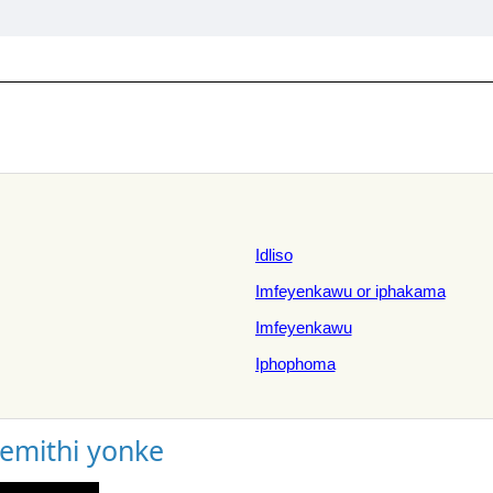
Idliso
Imfeyenkawu or iphakama
Imfeyenkawu
Iphophoma
gemithi yonke