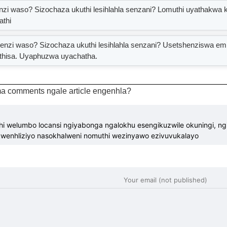
nzi waso? Sizochaza ukuthi lesihlahla senzani? Lomuthi uyathakwa 
athi
benzi waso? Sizochaza ukuthi lesihlahla senzani? Usetshenziswa emi
ithisa. Uyaphuzwa uyachatha.
a comments ngale article engenhla?
i welumbo locansi ngiyabonga ngalokhu esengikuzwile okuningi, ngic
kwenhliziyo nasokhalweni nomuthi wezinyawo ezivuvukalayo