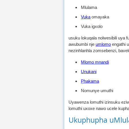
Mlulama
Vuka
omayaka
Vuka igxolo
usuku lokuqala nolwesibili uya
awubumbi nje
umlomo
engathi u
nezinhlanhla zomsebenzi, bavel
Mlomo mnandi
Unukani
Phakama
Nomunye umuthi
Uyawenza lomuthi izinsuku ezi
lomuthi uxoxe nawo ucele kupha
Ukuphupha uMlul