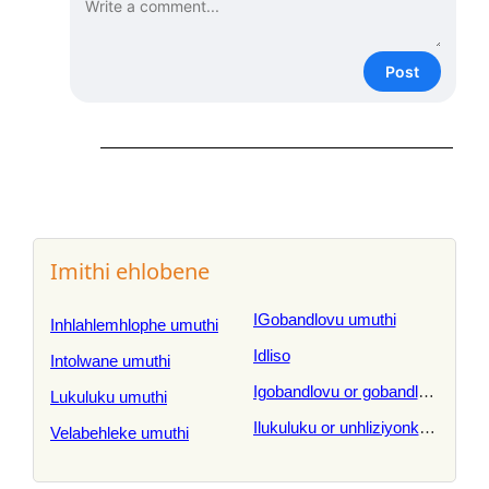
Post
Imithi ehlobene
IGobandlovu umuthi
Inhlahlemhlophe umuthi
Idliso
Intolwane umuthi
Igobandlovu or gobandlovu or in
Lukuluku umuthi
Ilukuluku or unhliziyonkulu
Velabehleke umuthi