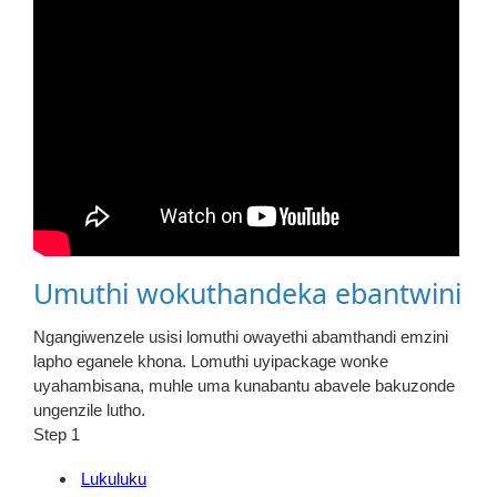
Umuthi wokuthandeka ebantwini
Ngangiwenzele usisi lomuthi owayethi abamthandi emzini
lapho eganele khona. Lomuthi uyipackage wonke
uyahambisana, muhle uma kunabantu abavele bakuzonde
ungenzile lutho.
Step 1
Lukuluku