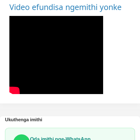
Video efundisa ngemithi yonke
Ukuthenga imithi
Oda imithi nge-WhatsApp