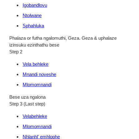
Igobandlovu
Ntolwane
Sphahluka
Phalaza or futha ngalomuthi, Geza. Geza & uphalaze
izinsuku ezinthathu bese
Step 2
Vela behleke
Mnandi noveshe
Mlomomnandi
Bese uza ngalona
Step 3 (Last step)
Velabehleke
Mlomomnandi
Nhlanhl' emhlophe