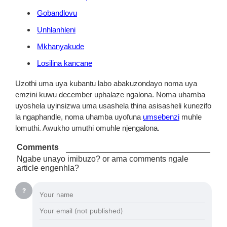
Gobandlovu
Unhlanhleni
Mkhanyakude
Losilina kancane
Uzothi uma uya kubantu labo abakuzondayo noma uya
emzini kuwu december uphalaze ngalona. Noma uhamba
uyoshela uyinsizwa uma usashela thina asisasheli kunezifo
la ngaphandle, noma uhamba uyofuna
umsebenzi
muhle
lomuthi. Awukho umuthi omuhle njengalona.
Comments
Ngabe unayo imibuzo? or ama comments ngale
article engenhla?
?