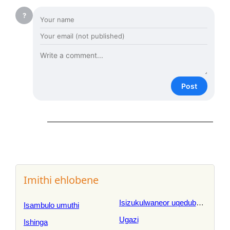
?
Post
Imithi ehlobene
Isizukulwaneor uqedubu
Isambulo umuthi
Ugazi
Ishinga