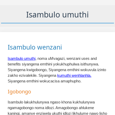
Isambulo umuthi
Isambulo wenzani
Isambulo umuthi
, noma uMvagazi, wenzani uses and
benefits siyangena emthini yokukhuphulwa isithunywa.
Siyangena kwigobongo, Siyangena emthini wokuvula izinto
zakho ezivalekile. Siyangena
kumuthi wenhlanhla.
Siyangena emthini wokucacisa amaphupho.
Igobongo
Isambulo lakukhulunywa ngaso khona kukhulunywa
ngamagobongo noma idlozi. Amagobongo ahlukene
kaningi, amanye enziwela ukuthi idlozi likhulume nawo lisho