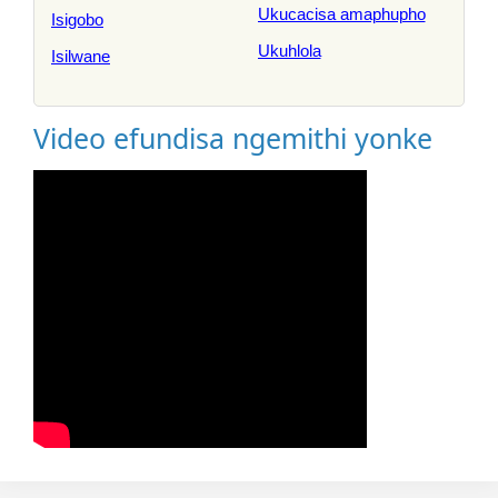
Ukucacisa amaphupho
Isigobo
Ukuhlola
Isilwane
Video efundisa ngemithi yonke