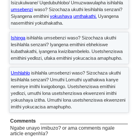
Isizukulwane/ Uqedubuhlobo/ Umuzwawulapha isihlahla
umsebenzi
waso? Sizochaza ukuthi lesihlahla senzani?
Siyangena emithini
yokushaya
umthakathi.
Uyangena
nasemithini yokuthakatha.
Ishinga
isihlahla umsebenzi waso? Sizochaza ukuthi
lesihlahla senzani? Iyangena emithini ebhekiswe
kubathakathi, iyangena kwizibambelelo. Usetshenziswa
emithini yedlozi, ufaka emithini yokucacisa amaphupho.
Umhlahlo
isihlahla umsebenzi waso? Sizochaza ukuthi
lesihlahla senzani? Umuthi Lomuthi uyathakwa kanye
neminye imithi kwigobongo. Usetshenziswa emithini
yedlozi, umuthi lona usetshenziswa ekwenzeni imithi
yokushaya izitha. Umuthi lona usetshenziswa ekwenzeni
imithi yokucacisa amaphupho.
Comments
Ngabe unayo imibuzo? or ama comments ngale
article engenhla?