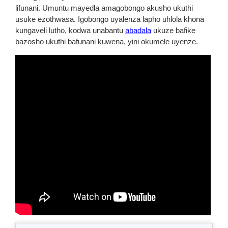
lifunani. Umuntu mayedla amagobongo akusho ukuthi
usuke ezothwasa. Igobongo uyalenza lapho uhlola khona
kungaveli lutho, kodwa unabantu
abadala
ukuze bafike
bazosho ukuthi bafunani kuwena, yini okumele uyenze.