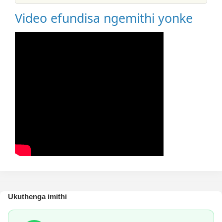
Video efundisa ngemithi yonke
Ukuthenga imithi