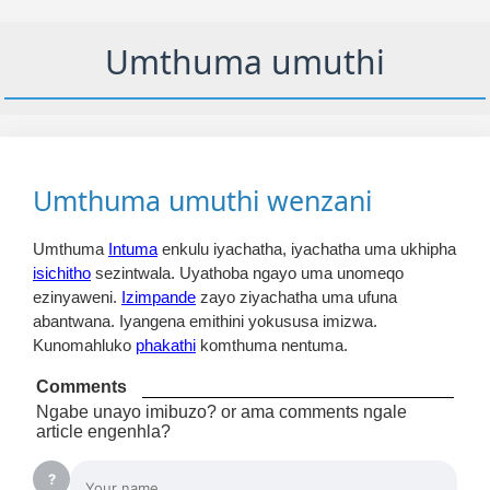
Umthuma umuthi
Umthuma umuthi wenzani
Umthuma
Intuma
enkulu iyachatha, iyachatha uma ukhipha
isichitho
sezintwala. Uyathoba ngayo uma unomeqo
ezinyaweni.
Izimpande
zayo ziyachatha uma ufuna
abantwana. Iyangena emithini yokususa imizwa.
Kunomahluko
phakathi
komthuma nentuma.
Comments
Ngabe unayo imibuzo? or ama comments ngale
article engenhla?
?