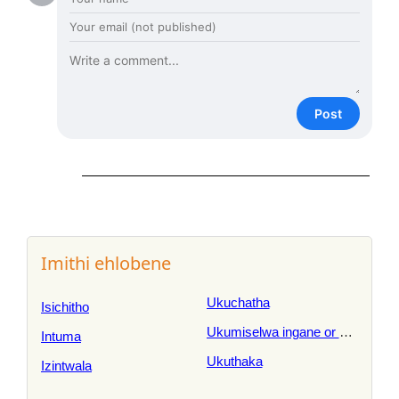
Post
Imithi ehlobene
Ukuchatha
Isichitho
Ukumiselwa ingane or umntwan
Intuma
Ukuthaka
Izintwala