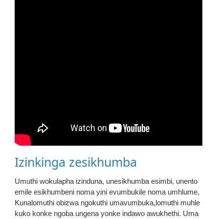
Izinkinga zesikhumba
Umuthi wokulapha izinduna, unesikhumba esimbi, unento
emile esikhumbeni noma yini evumbukile noma umhlume,
Kunalomuthi obizwa ngokuthi umavumbuka,lomuthi muhle
kuko konke ngoba ungena yonke indawo awukhethi. Uma