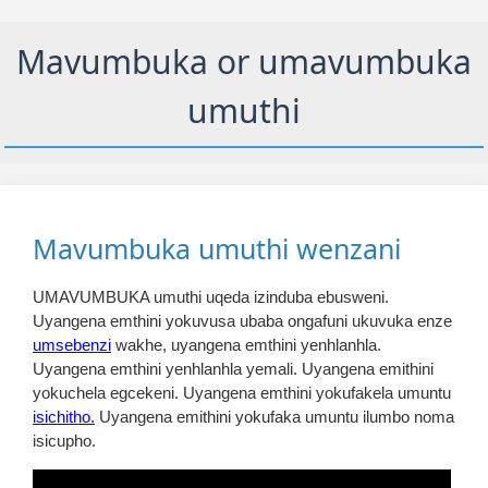
Mavumbuka or umavumbuka
umuthi
Mavumbuka umuthi wenzani
UMAVUMBUKA umuthi uqeda izinduba ebusweni.
Uyangena emthini yokuvusa ubaba ongafuni ukuvuka enze
umsebenzi
wakhe, uyangena emthini yenhlanhla.
Uyangena emthini yenhlanhla yemali. Uyangena emithini
yokuchela egcekeni. Uyangena emthini yokufakela umuntu
isichitho.
Uyangena emithini yokufaka umuntu ilumbo noma
isicupho.