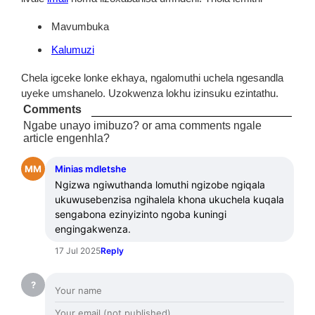
Mavumbuka
Kalumuzi
Chela igceke lonke ekhaya, ngalomuthi uchela ngesandla
uyeke umshanelo. Uzokwenza lokhu izinsuku ezintathu.
Comments
Ngabe unayo imibuzo? or ama comments ngale
article engenhla?
MM
Minias mdletshe
Ngizwa ngiwuthanda lomuthi ngizobe ngiqala 
ukuwusebenzisa ngihalela khona ukuchela kuqala 
sengabona ezinyizinto ngoba kuningi 
engingakwenza.
17 Jul 2025
Reply
?