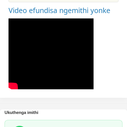
Video efundisa ngemithi yonke
Ukuthenga imithi