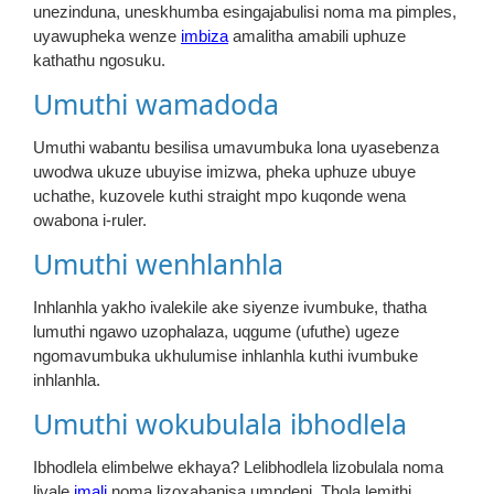
unezinduna, uneskhumba esingajabulisi noma ma pimples,
uyawupheka wenze
imbiza
amalitha amabili uphuze
kathathu ngosuku.
Umuthi wamadoda
Umuthi wabantu besilisa umavumbuka lona uyasebenza
uwodwa ukuze ubuyise imizwa, pheka uphuze ubuye
uchathe, kuzovele kuthi straight mpo kuqonde wena
owabona i-ruler.
Umuthi wenhlanhla
Inhlanhla yakho ivalekile ake siyenze ivumbuke, thatha
lumuthi ngawo uzophalaza, uqgume (ufuthe) ugeze
ngomavumbuka ukhulumise inhlanhla kuthi ivumbuke
inhlanhla.
Umuthi wokubulala ibhodlela
Ibhodlela elimbelwe ekhaya? Lelibhodlela lizobulala noma
livale
imali
noma lizoxabanisa umndeni. Thola lemithi