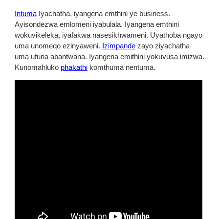
Intuma
Iyachatha, iyangena emthini ye business.
Ayisondezwa emlomeni iyabulala. Iyangena emthini
wokuvikeleka, iyafakwa nasesikhwameni. Uyathoba ngayo
uma unomeqo ezinyaweni.
Izimpande
zayo ziyachatha
uma ufuna abantwana. Iyangena emithini yokuvusa imizwa.
Kunomahluko
phakathi
komthuma nentuma.