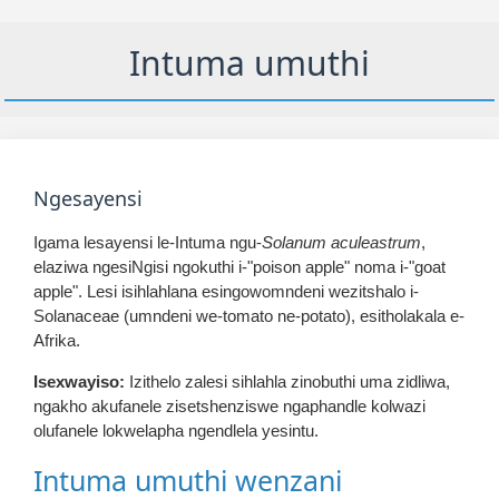
Intuma umuthi
Ngesayensi
Igama lesayensi le-Intuma ngu-
Solanum aculeastrum
,
elaziwa ngesiNgisi ngokuthi i-"poison apple" noma i-"goat
apple". Lesi isihlahlana esingowomndeni wezitshalo i-
Solanaceae (umndeni we-tomato ne-potato), esitholakala e-
Afrika.
Isexwayiso:
Izithelo zalesi sihlahla zinobuthi uma zidliwa,
ngakho akufanele zisetshenziswe ngaphandle kolwazi
olufanele lokwelapha ngendlela yesintu.
Intuma umuthi wenzani