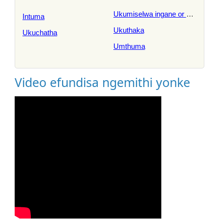
Ukumiselwa ingane or umntwan
Intuma
Ukuthaka
Ukuchatha
Umthuma
Video efundisa ngemithi yonke