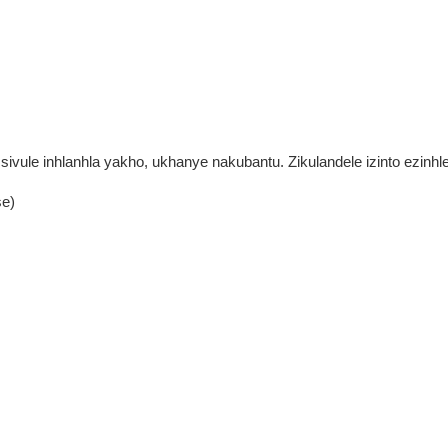
ivule inhlanhla yakho, ukhanye nakubantu. Zikulandele izinto ezinhle
e)