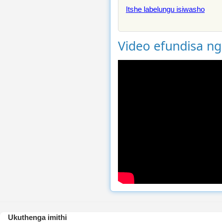
Itshe labelungu isiwasho
Video efundisa n
Ukuthenga imithi