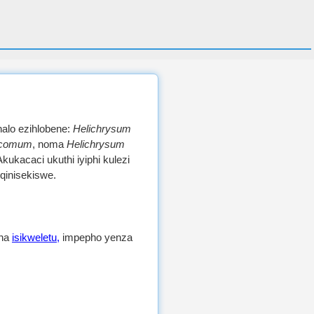
halo ezihlobene:
Helichrysum
ocomum
, noma
Helichrysum
ukacaci ukuthi iyiphi kulezi
qinisekiswe.
una
isikweletu,
impepho yenza