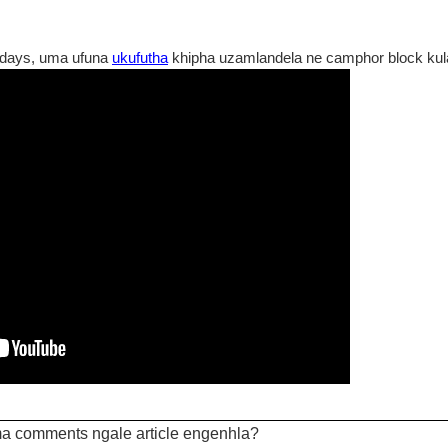
days, uma ufuna
ukufutha
khipha uzamlandela ne camphor block ku
a comments ngale article engenhla?