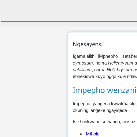
Ngesayensi
Igama elithi "iMphepho" lisetsh
cymosum
, noma
Helichrysum 
natalitium
, noma
Helichrysum nu
ebhekiswa kuyo ngqo kule ndawo
Impepho wenzani
Impepho Iyangena kwizikhafulo,
okuningi angeke ngayiqeda
Isikhonkwane sothando, anisoz
Mthole