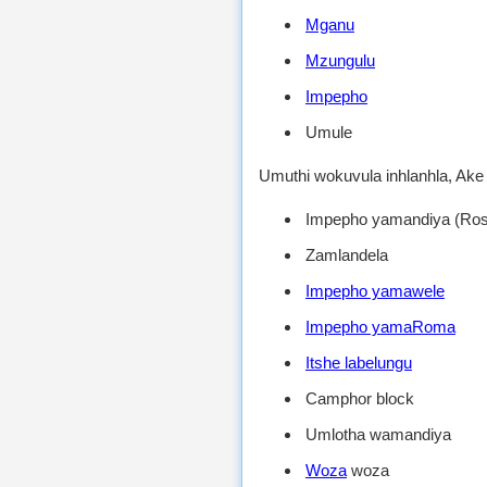
Mganu
Mzungulu
Impepho
Umule
Umuthi wokuvula inhlanhla, Ake s
Impepho yamandiya (Ros
Zamlandela
Impepho yamawele
Impepho yamaRoma
Itshe labelungu
Camphor block
Umlotha wamandiya
Woza
woza