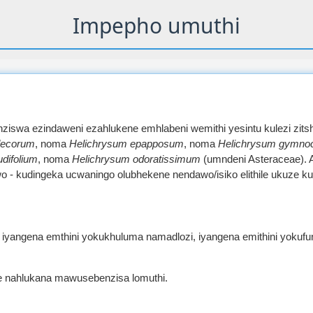
Impepho umuthi
enziswa ezindaweni ezahlukene emhlabeni wemithi yesintu kulezi zits
decorum
, noma
Helichrysum epapposum
, noma
Helichrysum gymn
difolium
, noma
Helichrysum odoratissimum
(umndeni Asteraceae). Ak
 - kudingeka ucwaningo olubhekene nendawo/isiko elithile ukuze ku
 iyangena emthini yokukhuluma namadlozi, iyangena emithini yokuf
e nahlukana mawusebenzisa lomuthi.