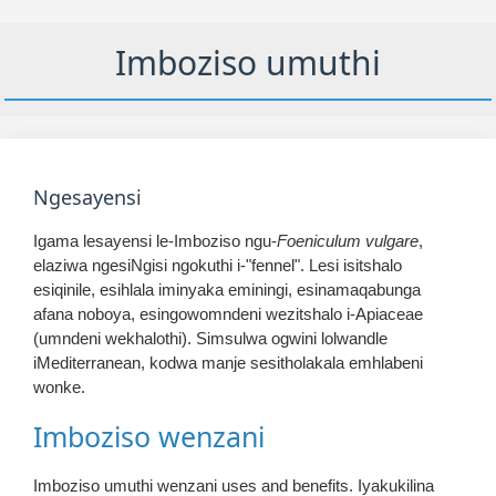
Imboziso umuthi
Ngesayensi
Igama lesayensi le-Imboziso ngu-
Foeniculum vulgare
,
elaziwa ngesiNgisi ngokuthi i-"fennel". Lesi isitshalo
esiqinile, esihlala iminyaka eminingi, esinamaqabunga
afana noboya, esingowomndeni wezitshalo i-Apiaceae
(umndeni wekhalothi). Simsulwa ogwini lolwandle
iMediterranean, kodwa manje sesitholakala emhlabeni
wonke.
Imboziso wenzani
Imboziso umuthi wenzani uses and benefits. Iyakukilina