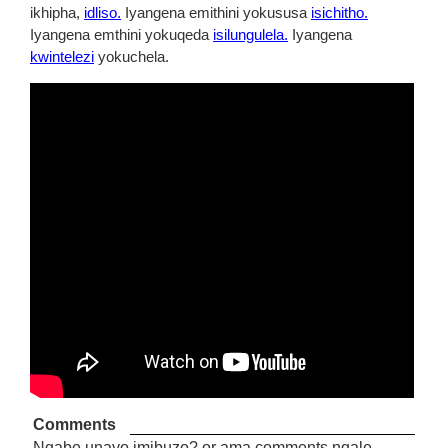
ikhipha,
idliso.
Iyangena emithini yokususa
isichitho.
Iyangena emthini yokuqeda
isilungulela.
Iyangena
kwintelezi
yokuchela.
Comments
Ngabe unayo imibuzo? or ama comments ngale