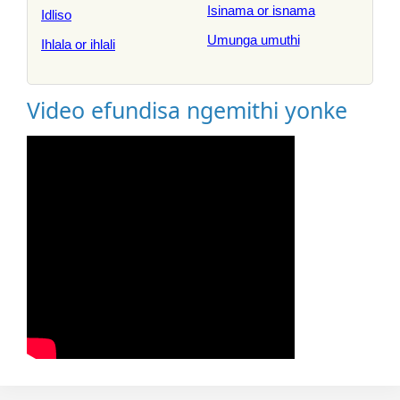
Isinama or isnama
Idliso
Umunga umuthi
Ihlala or ihlali
Video efundisa ngemithi yonke