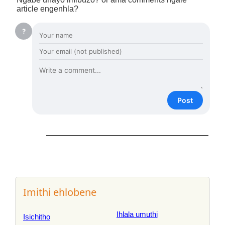
article engenhla?
?
Post
Imithi ehlobene
Ihlala umuthi
Isichitho