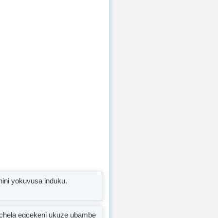
hini yokuvusa induku.
kuchela egcekeni ukuze ubambe