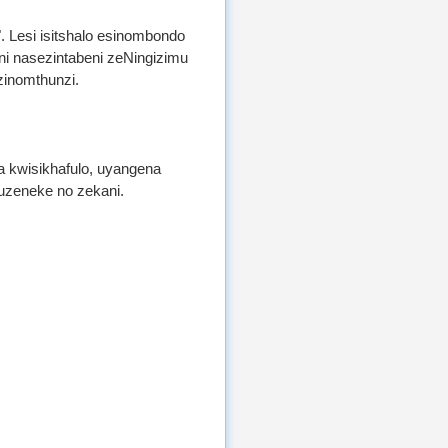
". Lesi isitshalo esinombondo
ni nasezintabeni zeNingizimu
zinomthunzi.
 kwisikhafulo, uyangena
uzeneke no zekani.