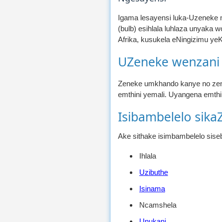
Igama lesayensi luka-Uzeneke 
(bulb) esihlala luhlaza unyaka 
Afrika, kusukela eNingizimu yeK
UZeneke wenzani
Zeneke umkhando kanye no zene
emthini yemali. Uyangena emthi
Isibambelelo sika
Ake sithake isimbambelelo sise
Ihlala
Uzibuthe
Isinama
Ncamshela
Unukani