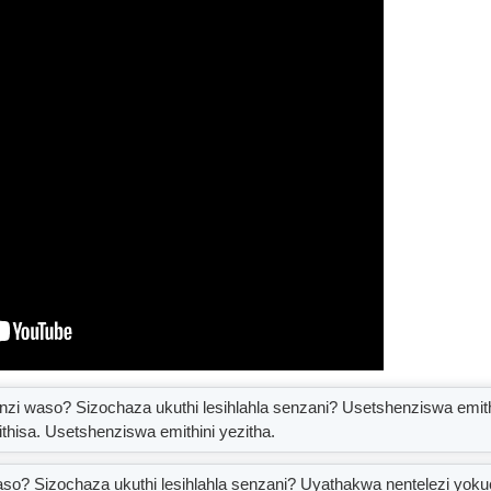
nzi waso? Sizochaza ukuthi lesihlahla senzani? Usetshenziswa emit
hisa. Usetshenziswa emithini yezitha.
aso? Sizochaza ukuthi lesihlahla senzani? Uyathakwa nentelezi yo