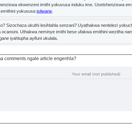
shenziswa ekwenzeni imithi yokuvusa induku ime. Usetshenziswa emi
emithini yokususa
isilwane
.
so? Sizochaza ukuthi lesihlahla senzani? Uyathakwa nentelezi yoku
a ocansini. Uthakwa neminye imithi bese ufakwa emithini wezitha 
ane iyahlupha ayifuni ukulala.
a comments ngale article engenhla?