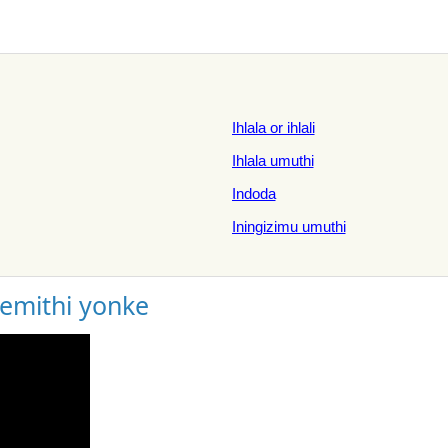
Ihlala or ihlali
Ihlala umuthi
Indoda
Iningizimu umuthi
gemithi yonke