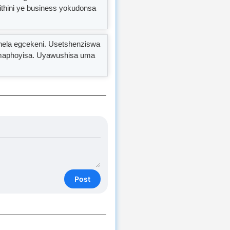
thini ye business yokudonsa
chela egcekeni. Usetshenziswa
namaphoyisa. Uyawushisa uma
Post