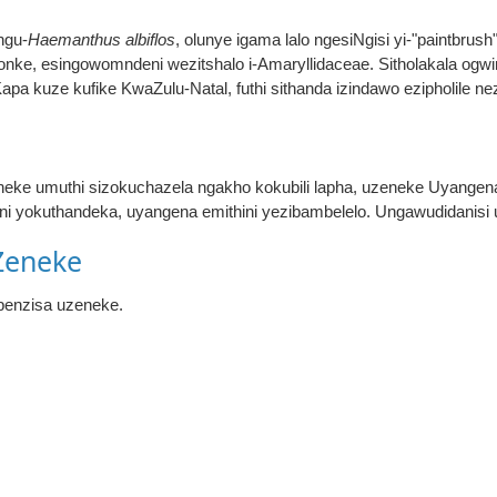
ngu-
Haemanthus albiflos
, olunye igama lalo ngesiNgisi yi-"paintbrush
wonke, esingowomndeni wezitshalo i-Amaryllidaceae. Sitholakala ogwi
apa kuze kufike KwaZulu-Natal, futhi sithanda izindawo ezipholile ne
ke umuthi sizokuchazela ngakho kokubili lapha, uzeneke Uyangena
ni yokuthandeka, uyangena emithini yezibambelelo. Ungawudidanisi 
Zeneke
benzisa uzeneke.