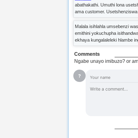
abathakathi. Umuthi lona uset
ama customer. Usetshenziswa 
Malala isihlahla umsebenzi wa
emithini yokuchupha isithandw
ekhaya kungalaleleki hlambe ing
Comments
Ngabe unayo imibuzo? or am
?