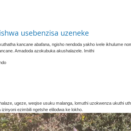
ishwa usebenzisa uzeneke
thatha kancane abafana, ngisho nendoda yakho ivele ikhulume nom
ancane. Amadoda azokubuka akushalazele. Imithi
ndo
alaze, ugeze, weqise usuku malanga, lomuthi uzokwenza ukuthi utha
izinyoni ezimbili ngetshe elilodwa ke lokho.