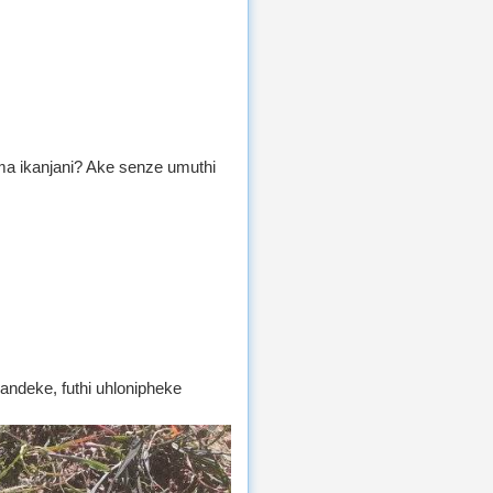
a ikanjani? Ake senze umuthi
ndeke, futhi uhlonipheke