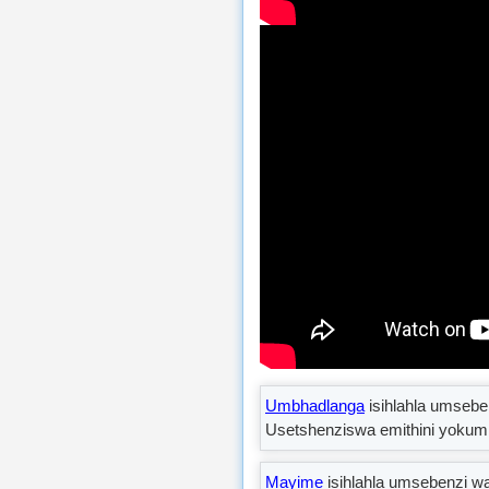
Umbhadlanga
isihlahla umsebe
Usetshenziswa emithini yokumit
Mayime
isihlahla umsebenzi w