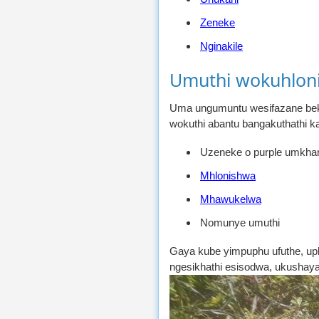
Zeneke
Nginakile
Umuthi wokuhlon
Uma ungumuntu wesifazane beku
wokuthi abantu bangakuthathi k
Uzeneke o purple umkha
Mhlonishwa
Mhawukelwa
Nomunye umuthi
Gaya kube yimpuphu ufuthe, uph
ngesikhathi esisodwa, ukushaya 