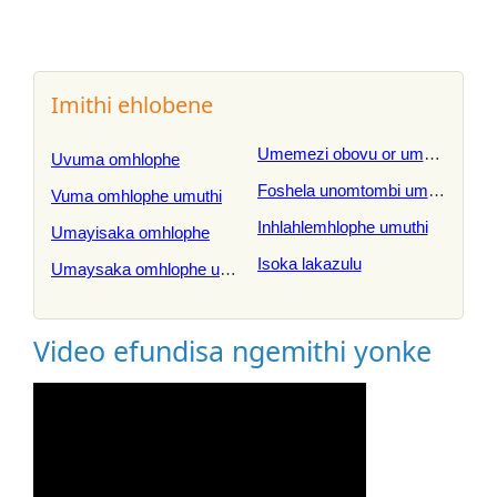
Imithi ehlobene
Umemezi obovu or umemezi om
Uvuma omhlophe
Foshela unomtombi umuthi
Vuma omhlophe umuthi
Inhlahlemhlophe umuthi
Umayisaka omhlophe
Isoka lakazulu
Umaysaka omhlophe umuthi
Video efundisa ngemithi yonke