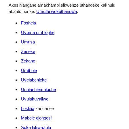
Akesihlangane amakhambi sikwenze uthandeke kakhulu
abantu bonke.
Umuthi wokuthandwa
.
Foshela
Uvuma omhlophe
Umusa
Zeneke
Zekane
Umthole
Uvelabehleke
Unhlanhlemhlophe
Uvulakuvaliwe
Loslina
kancanee
Mabele ejongosi
Soka lakwaZulu