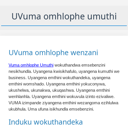
UVuma omhlophe umuthi
UVuma omhlophe wenzani
Vuma omhlophe Umuthi
wokuthandwa emsebenzini
nesikhundla. Uyangena kwisikhafulo, uyangena kumuthi we
business. Uyangena emthini wokuthandeka, uyangena
emthini womshado. Uyangena emthini yokuconywa,
ukushelwa, ukunakwa, ukuqashwa. Uyangena emthini
wenhlanhla. Uyangena emthini wokuvula izinto ezivaliwe.
VUMA izimpande ziyangena emthini wezangoma ezihlulwa
ukubhula. Uma ufuna isikhundla emsebenzini.
Induku wokuthandeka