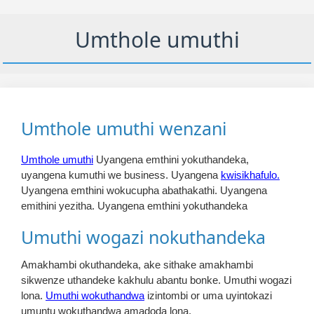
Umthole umuthi
Umthole umuthi wenzani
Umthole umuthi
Uyangena emthini yokuthandeka,
uyangena kumuthi we business. Uyangena
kwisikhafulo.
Uyangena emthini wokucupha abathakathi. Uyangena
emithini yezitha. Uyangena emthini yokuthandeka
Umuthi wogazi nokuthandeka
Amakhambi okuthandeka, ake sithake amakhambi
sikwenze uthandeke kakhulu abantu bonke. Umuthi wogazi
lona.
Umuthi wokuthandwa
izintombi or uma uyintokazi
umuntu wokuthandwa amadoda lona.