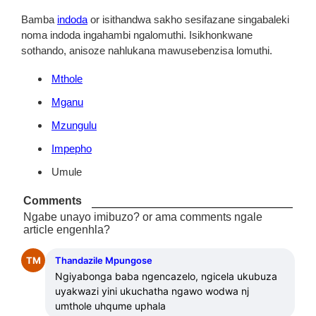
Bamba
indoda
or isithandwa sakho sesifazane singabaleki
noma indoda ingahambi ngalomuthi. Isikhonkwane
sothando, anisoze nahlukana mawusebenzisa lomuthi.
Mthole
Mganu
Mzungulu
Impepho
Umule
Comments
Ngabe unayo imibuzo? or ama comments ngale
article engenhla?
TM
Thandazile Mpungose
Ngiyabonga baba ngencazelo, ngicela ukubuza 
uyakwazi yini ukuchatha ngawo wodwa nj 
umthole uhqume uphala