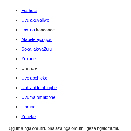
Foshela
Uvulakuvaliwe
Loslina
kancanee
Mabele ejongosi
Soka lakwaZulu
Zekane
Umthole
Uvelabehleke
Unhlanhlemhlophe
Uvuma omhlophe
Umusa
Zeneke
Qguma ngalomuthi, phalaza ngalomuthi, geza ngalomuthi.