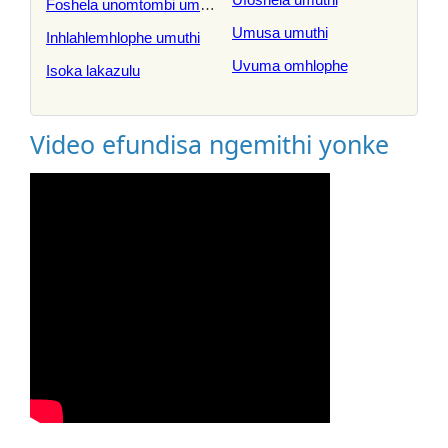
Foshela unomtombi umuthi
Umusa umuthi
Inhlahlemhlophe umuthi
Uvuma omhlophe
Isoka lakazulu
Video efundisa ngemithi yonke