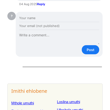
04 Aug 2025
Reply
?
Post
Imithi ehlobene
Loslina umuthi
Mthole umuthi
Ufoshela umuthi