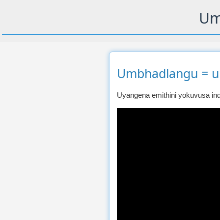
Um
Umbhadlangu = u
Uyangena emithini yokuvusa in