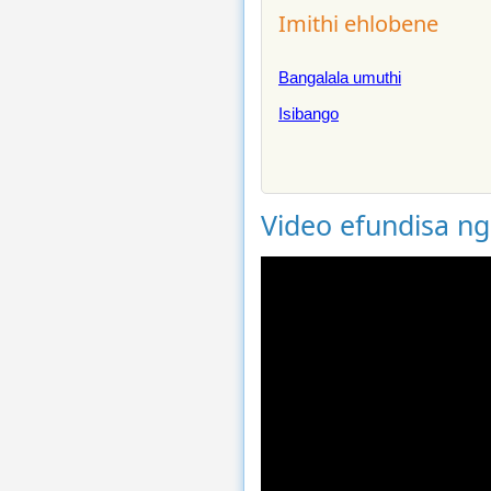
Imithi ehlobene
Bangalala umuthi
Isibango
Video efundisa n