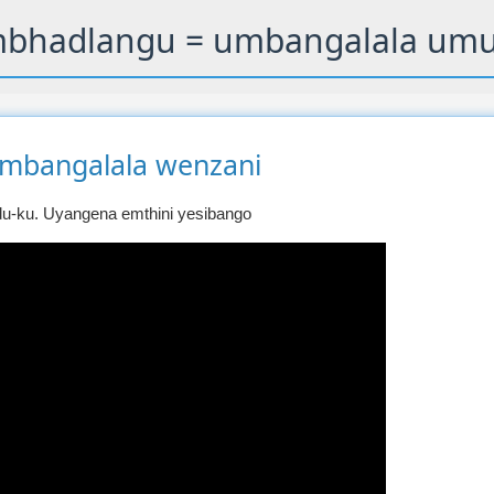
bhadlangu = umbangalala umu
mbangalala wenzani
du-ku. Uyangena emthini yesibango