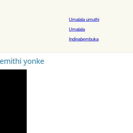
Umalala umuthi
Umalala
Indinabembuka
gemithi yonke