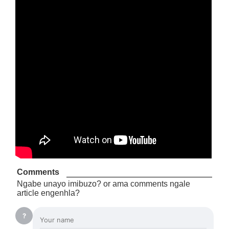
Comments
Ngabe unayo imibuzo? or ama comments ngale
article engenhla?
?