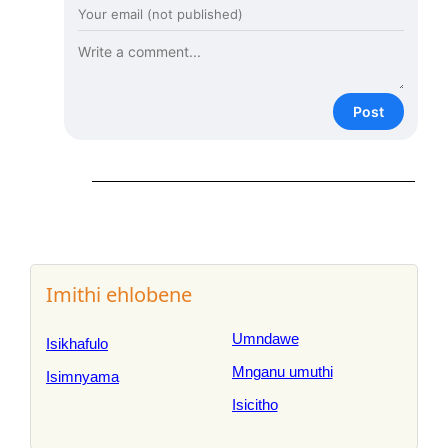
Post
Imithi ehlobene
Umndawe
Isikhafulo
Mnganu umuthi
Isimnyama
Isicitho