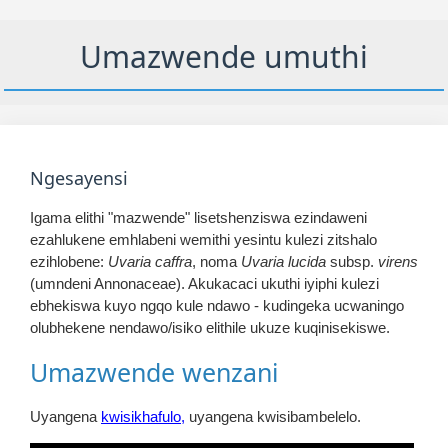
Umazwende umuthi
Ngesayensi
Igama elithi "mazwende" lisetshenziswa ezindaweni
ezahlukene emhlabeni wemithi yesintu kulezi zitshalo
ezihlobene:
Uvaria caffra
, noma
Uvaria lucida
subsp.
virens
(umndeni Annonaceae). Akukacaci ukuthi iyiphi kulezi
ebhekiswa kuyo ngqo kule ndawo - kudingeka ucwaningo
olubhekene nendawo/isiko elithile ukuze kuqinisekiswe.
Umazwende wenzani
Uyangena
kwisikhafulo,
uyangena kwisibambelelo.