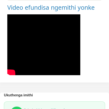
Video efundisa ngemithi yonke
Ukuthenga imithi