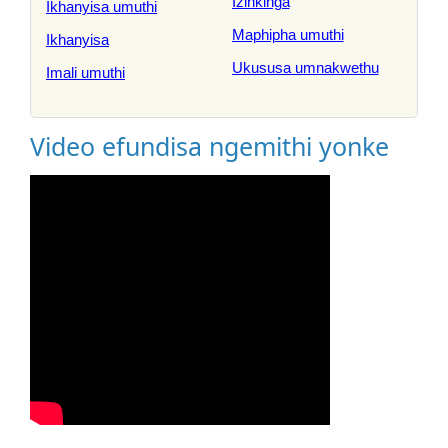
Izinkinga
Ikhanyisa umuthi
Maphipha umuthi
Ikhanyisa
Ukususa umnakwethu
Imali umuthi
Video efundisa ngemithi yonke