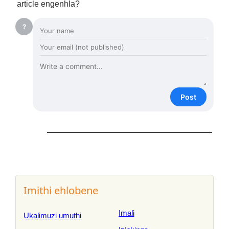
article engenhla?
?
Post
Imithi ehlobene
Imali
Ukalimuzi umuthi