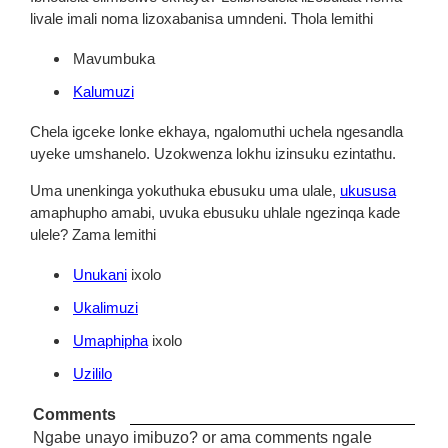
livale imali noma lizoxabanisa umndeni. Thola lemithi
Mavumbuka
Kalumuzi
Chela igceke lonke ekhaya, ngalomuthi uchela ngesandla
uyeke umshanelo. Uzokwenza lokhu izinsuku ezintathu.
Uma unenkinga yokuthuka ebusuku uma ulale,
ukususa
amaphupho amabi, uvuka ebusuku uhlale ngezinqa kade
ulele? Zama lemithi
Unukani
ixolo
Ukalimuzi
Umaphipha
ixolo
Uzililo
Comments
Ngabe unayo imibuzo? or ama comments ngale