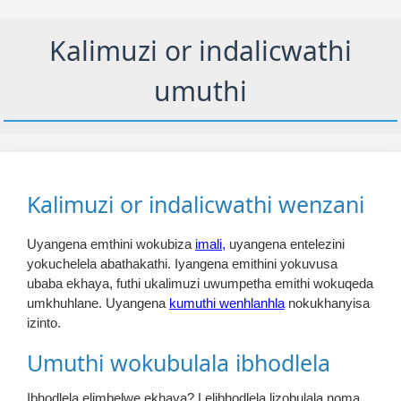
Kalimuzi or indalicwathi
umuthi
Kalimuzi or indalicwathi wenzani
Uyangena emthini wokubiza
imali,
uyangena entelezini
yokuchelela abathakathi. Iyangena emithini yokuvusa
ubaba ekhaya, futhi ukalimuzi uwumpetha emithi wokuqeda
umkhuhlane. Uyangena
kumuthi wenhlanhla
nokukhanyisa
izinto.
Umuthi wokubulala ibhodlela
Ibhodlela elimbelwe ekhaya? Lelibhodlela lizobulala noma