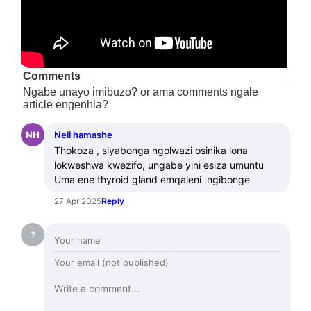
Comments
Ngabe unayo imibuzo? or ama comments ngale
article engenhla?
NH
Neli hamashe
Thokoza , siyabonga ngolwazi osinika lona 
lokweshwa kwezifo, ungabe yini esiza umuntu 
Uma ene thyroid gland emqaleni .ngibonge
27 Apr 2025
Reply
?