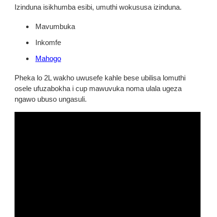
Izinduna isikhumba esibi, umuthi wokususa izinduna.
Mavumbuka
Inkomfe
Mahogo
Pheka lo 2L wakho uwusefe kahle bese ubilisa lomuthi
osele ufuzabokha i cup mawuvuka noma ulala ugeza
ngawo ubuso ungasuli.