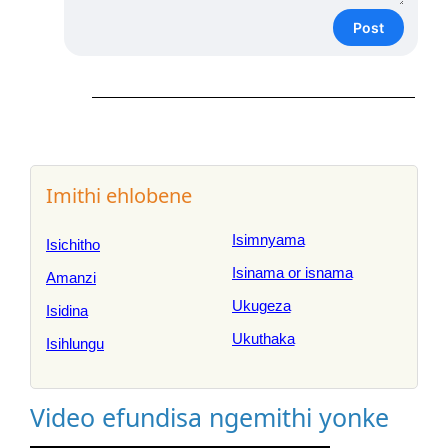
Post
Imithi ehlobene
Isimnyama
Isichitho
Isinama or isnama
Amanzi
Ukugeza
Isidina
Ukuthaka
Isihlungu
Video efundisa ngemithi yonke