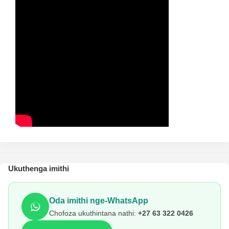
Ukuthenga imithi
Oda imithi nge-WhatsApp
Chofoza ukuthintana nathi:
+27 63 322 0426