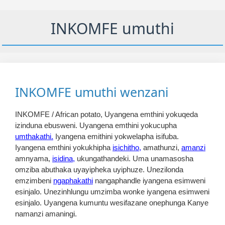
INKOMFE umuthi
INKOMFE umuthi wenzani
INKOMFE / African potato, Uyangena emthini yokuqeda
izinduna ebusweni. Uyangena emthini yokucupha
umthakathi.
Iyangena emithini yokwelapha isifuba.
Iyangena emthini yokukhipha
isichitho,
amathunzi,
amanzi
amnyama,
isidina,
ukungathandeki. Uma unamasosha
omziba abuthaka uyayipheka uyiphuze. Unezilonda
emzimbeni
ngaphakathi
nangaphandle iyangena esimweni
esinjalo. Unezinhlungu umzimba wonke iyangena esimweni
esinjalo. Uyangena kumuntu wesifazane onephunga Kanye
namanzi amaningi.