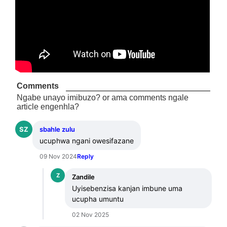
Comments
Ngabe unayo imibuzo? or ama comments ngale
article engenhla?
SZ
sbahle zulu
ucuphwa ngani owesifazane
09 Nov 2024
Reply
Z
Zandile
Uyisebenzisa kanjan imbune uma 
ucupha umuntu
02 Nov 2025