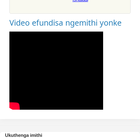
Video efundisa ngemithi yonke
Ukuthenga imithi