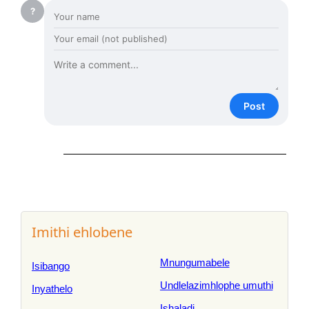
?
Post
Imithi ehlobene
Mnungumabele
Isibango
Undlelazimhlophe umuthi
Inyathelo
Ishaladi