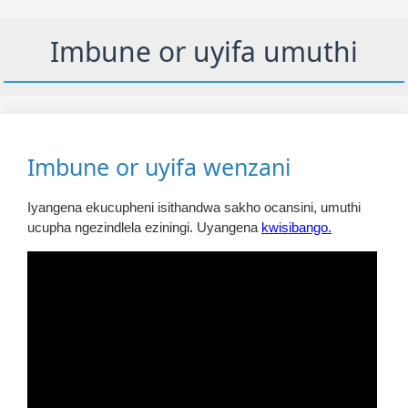
Imbune or uyifa umuthi
Imbune or uyifa wenzani
Iyangena ekucupheni isithandwa sakho ocansini, umuthi
ucupha ngezindlela eziningi. Uyangena
kwisibango.