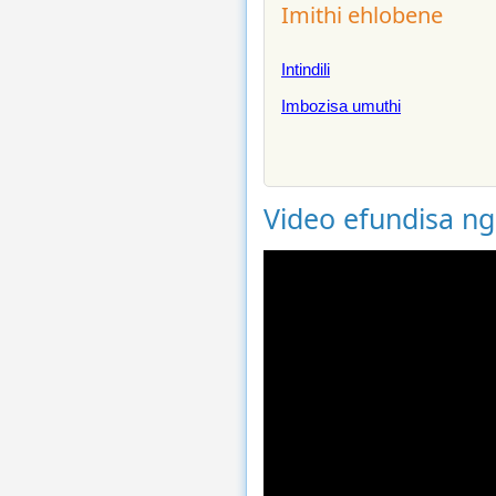
Imithi ehlobene
Intindili
Imbozisa umuthi
Video efundisa n