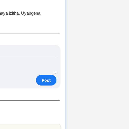
haya izitha. Uyangena
Post