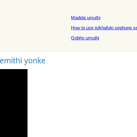
Madida umuthi
How to use isikhafulo sephone s
Gobho umuthi
gemithi yonke