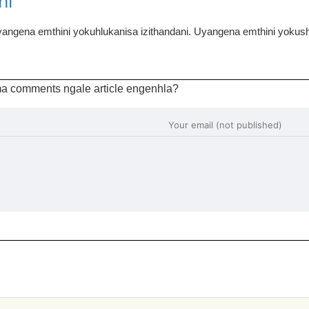
ni
angena emthini yokuhlukanisa izithandani. Uyangena emthini yokus
a comments ngale article engenhla?