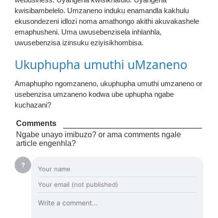
kwisibambelelo. Umzaneno induku enamandla kakhulu
ekusondezeni idlozi noma amathongo akithi akuvakashele
emaphusheni. Uma uwusebenzisela inhlanhla,
uwusebenzisa izinsuku eziyisikhombisa.
Ukuphupha umuthi uMzaneno
Amaphupho ngomzaneno, ukuphupha umuthi umzaneno or
usebenzisa umzaneno kodwa ube uphupha ngabe
kuchazani?
Comments
Ngabe unayo imibuzo? or ama comments ngale
article engenhla?
?