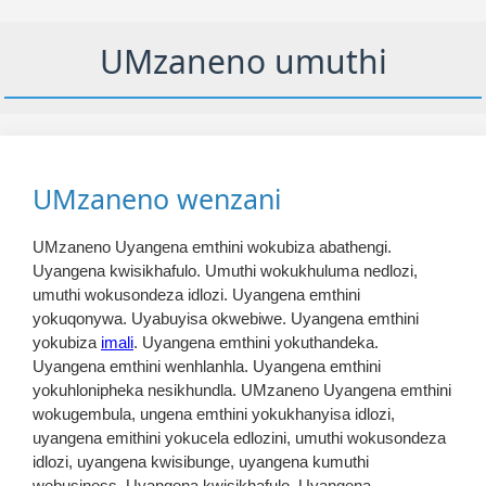
UMzaneno umuthi
UMzaneno wenzani
UMzaneno Uyangena emthini wokubiza abathengi.
Uyangena kwisikhafulo. Umuthi wokukhuluma nedlozi,
umuthi wokusondeza idlozi. Uyangena emthini
yokuqonywa. Uyabuyisa okwebiwe. Uyangena emthini
yokubiza
imali
. Uyangena emthini yokuthandeka.
Uyangena emthini wenhlanhla. Uyangena emthini
yokuhlonipheka nesikhundla. UMzaneno Uyangena emthini
wokugembula, ungena emthini yokukhanyisa idlozi,
uyangena emithini yokucela edlozini, umuthi wokusondeza
idlozi, uyangena kwisibunge, uyangena kumuthi
webusiness. Uyangena kwisikhafulo. Uyangena