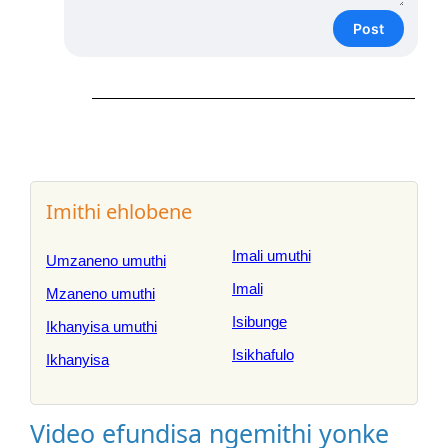
Post
Imithi ehlobene
Imali umuthi
Umzaneno umuthi
Imali
Mzaneno umuthi
Isibunge
Ikhanyisa umuthi
Isikhafulo
Ikhanyisa
Video efundisa ngemithi yonke