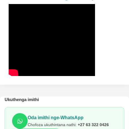
Ukuthenga imithi
Oda imithi nge-WhatsApp
Chofoza ukuthintana nathi:
+27 63 322 0426