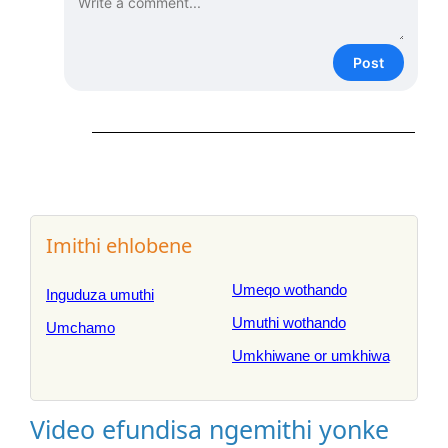
Post
Imithi ehlobene
Umeqo wothando
Inguduza umuthi
Umuthi wothando
Umchamo
Umkhiwane or umkhiwa
Video efundisa ngemithi yonke