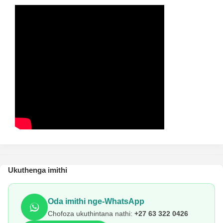
Ukuthenga imithi
Oda imithi nge-WhatsApp
Chofoza ukuthintana nathi:
+27 63 322 0426