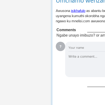
Umchamo wenzan
Awusona
isikhafulo
as abantu b
uyangena kumuthi okorobha ng
ngawo ku mnelisi.com awuwona u
Comments
Ngabe unayo imibuzo? or am
?