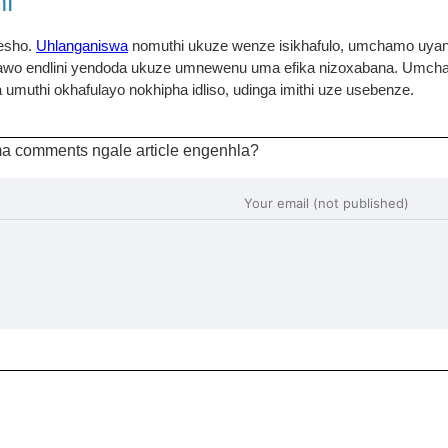
i
esho.
Uhlanganiswa
nomuthi ukuze wenze isikhafulo, umchamo uy
awo endlini yendoda ukuze umnewenu uma efika nizoxabana. Umc
muthi okhafulayo nokhipha idliso, udinga imithi uze usebenze.
a comments ngale article engenhla?