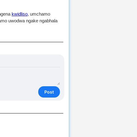
angena
kwidliso,
umchamo
hamo uwodwa ngake ngabhala
Post