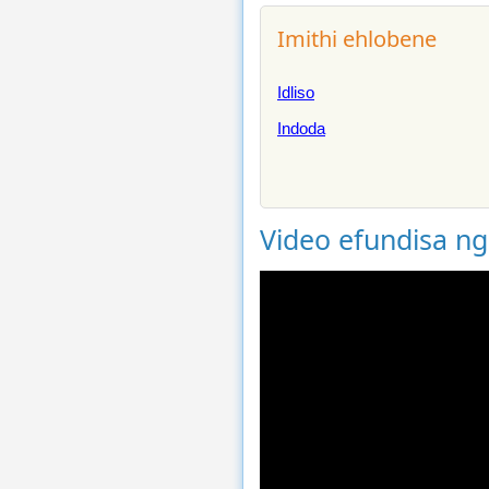
Imithi ehlobene
Idliso
Indoda
Video efundisa n