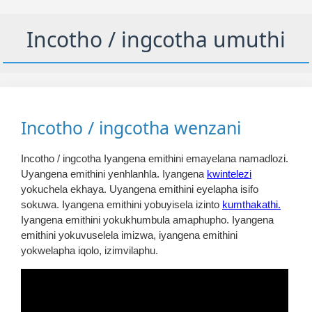
Incotho / ingcotha umuthi
Incotho / ingcotha wenzani
Incotho / ingcotha Iyangena emithini emayelana namadlozi.
Uyangena emithini yenhlanhla. Iyangena
kwintelezi
yokuchela ekhaya. Uyangena emithini eyelapha isifo
sokuwa. Iyangena emithini yobuyisela izinto
kumthakathi.
Iyangena emithini yokukhumbula amaphupho. Iyangena
emithini yokuvuselela imizwa, iyangena emithini
yokwelapha iqolo, izimvilaphu.