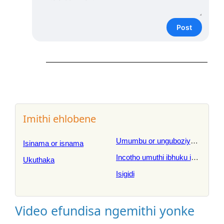
Post
Imithi ehlobene
Umumbu or unguboziyeweni
Isinama or isnama
Incotho umuthi ibhuku incwadi n
Ukuthaka
Isigidi
Video efundisa ngemithi yonke