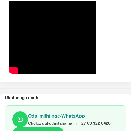
Ukuthenga imithi
Oda imithi nge-WhatsApp
Chofoza ukuthintana nathi:
+27 63 322 0426